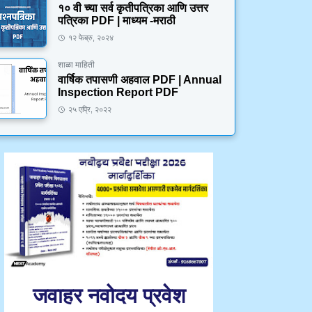
१० वी च्या सर्व कृतीपत्रिका आणि उत्तर
पत्रिका PDF | माध्यम -मराठी
१२ फेब्रु, २०२४
शाळा माहिती
वार्षिक तपासणी अहवाल PDF | Annual
Inspection Report PDF
२५ एप्रि, २०२२
जवाहर नवोदय प्रवेश