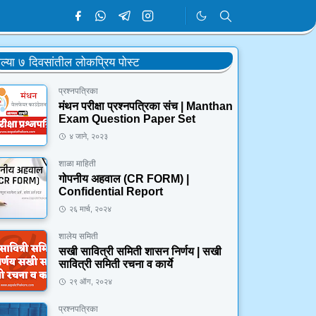
ेल्या ७ दिवसांतील लोकप्रिय पोस्ट
प्रश्नपत्रिका
मंथन परीक्षा प्रश्नपत्रिका संच | Manthan
Exam Question Paper Set
४ जाने, २०२३
शाळा माहिती
गोपनीय अहवाल (CR FORM) |
Confidential Report
२६ मार्च, २०२४
शालेय समिती
सखी सावित्री समिती शासन निर्णय | सखी
सावित्री समिती रचना व कार्ये
२९ ऑग, २०२४
प्रश्नपत्रिका