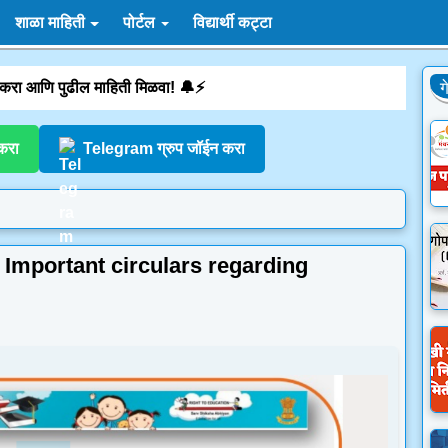
शाळा माहिती
पोर्टल
विद्यार्थी कट्टा
 करा आणि पुढील माहिती मिळवा! 🔔⚡
ग
करा
Telegram ग्रुप जॉईन करा
के | Important circulars regarding