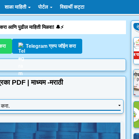
शाळा माहिती
पोर्टल
विद्यार्थी कट्टा
 करा आणि पुढील माहिती मिळवा! 🔔⚡
ग
करा
Telegram ग्रुप जॉईन करा
्रिका PDF | माध्यम -मराठी
क करा.