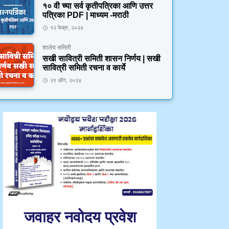
१० वी च्या सर्व कृतीपत्रिका आणि उत्तर
पत्रिका PDF | माध्यम -मराठी
१२ फेब्रु, २०२४
शालेय समिती
सखी सावित्री समिती शासन निर्णय | सखी
सावित्री समिती रचना व कार्ये
२९ ऑग, २०२४
जवाहर नवोदय प्रवेश