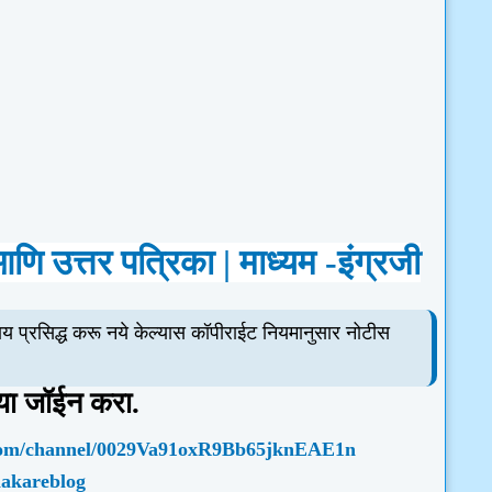
 आणि उत्तर पत्रिका
|
माध्यम -इंग्रजी
य प्रसिद्ध करू नये केल्यास कॉपीराईट नियमानुसार नोटीस
ा जॉईन करा.
om/channel/
0029
Va
91
oxR
9
Bb
65
jknEAE
1
n
hakareblog