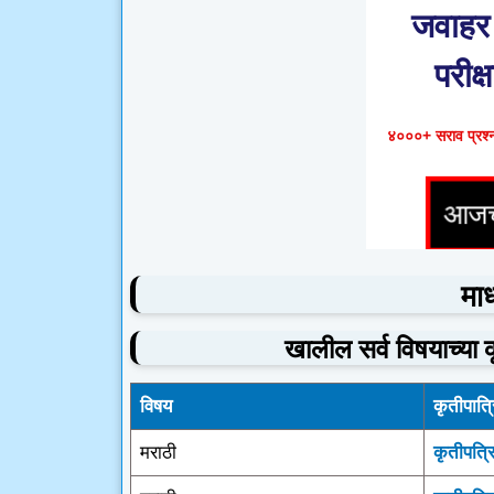
जवाहर 
परीक्ष
४०००+ सराव प्रश्ना
माध
खालील सर्व विषयाच्या 
विषय
कृतीपात्
मराठी
कृतीपत्र