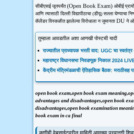
(Open Book Exam)
सीबीएसई जूनपर्यंत
ओबीई प्राय
आणि
त्यासाठी
दिल्ली विद्यापीठाचा (डीयू) सल्ला घेण्याचा नि
DU
कॅलेंडर विस्कळीत झालेल्या विरोधाला न जुमानता
ने ओ
तुम्हाला आवडतील अशा आणखी पोस्टची यादी
राज्यातील प्राध्यापक भरती वाद: UGC चा स्वतंत्
महाराष्ट्र विधानसभा निवडणूक निकाल 2024 LIV
केंद्रीय मंत्रिमंडळाची ऐतिहासिक बैठक: मराठीसह प
open book exam,open book exam meaning,op
advantages and disadvantages,open book ex
disadvantages,open book examination meani
book exam in ca final
कुणीही वेबसाईटवरील माहिती आमच्या परवानगी शिवा