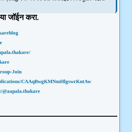
या जॉईन करा.
kareblog
e
pala.thakare/
akare
Group-Join
/publications/CAAqBwgKMNmHlgswrKutAw
et/@aapala.thakare