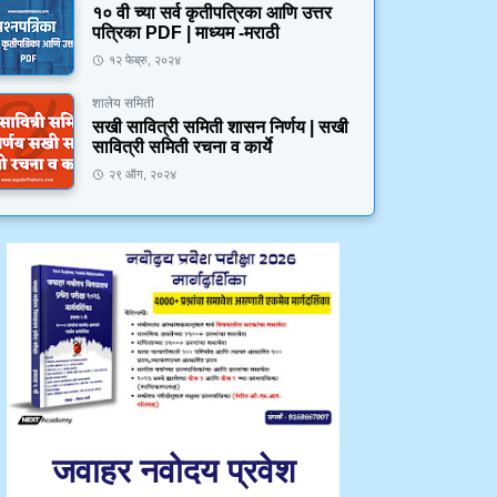
१० वी च्या सर्व कृतीपत्रिका आणि उत्तर
पत्रिका PDF | माध्यम -मराठी
१२ फेब्रु, २०२४
शालेय समिती
सखी सावित्री समिती शासन निर्णय | सखी
सावित्री समिती रचना व कार्ये
२९ ऑग, २०२४
जवाहर नवोदय प्रवेश