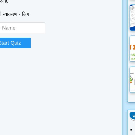
 आहे.
ी व्याकरण - लिंग
Start Quiz
स