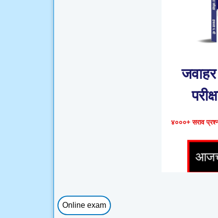
जवाहर 
परीक्ष
४०००+ सराव प्रश्ना
Online exam