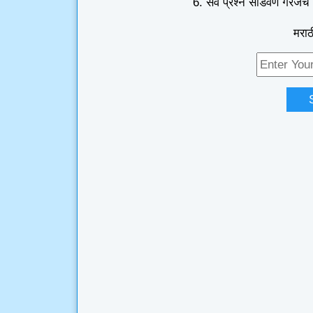
सर्व प्रश्न सोडवणे गरजेचे
मराठ