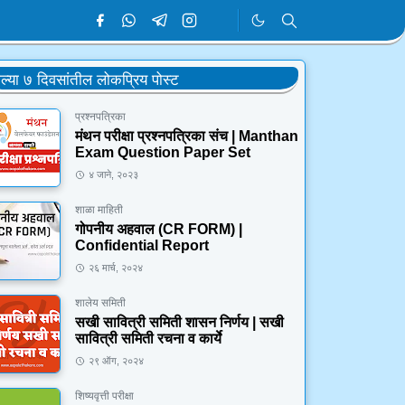
ेल्या ७ दिवसांतील लोकप्रिय पोस्ट
प्रश्नपत्रिका
मंथन परीक्षा प्रश्नपत्रिका संच | Manthan
Exam Question Paper Set
४ जाने, २०२३
शाळा माहिती
गोपनीय अहवाल (CR FORM) |
Confidential Report
२६ मार्च, २०२४
शालेय समिती
सखी सावित्री समिती शासन निर्णय | सखी
सावित्री समिती रचना व कार्ये
२९ ऑग, २०२४
शिष्यवृत्ती परीक्षा