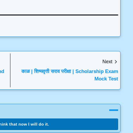
Next
nd
काळ | शिष्यवृत्ती सराव परीक्षा | Scholarship Exam
Mock Test
ink that now I will do it.