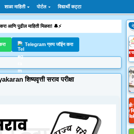
शाळा माहिती
पोर्टल
विद्यार्थी कट्टा
 करा आणि पुढील माहिती मिळवा! 🔔⚡
ग
करा
Telegram ग्रुप जॉईन करा
karan शिष्यवृत्ती सराव परीक्षा