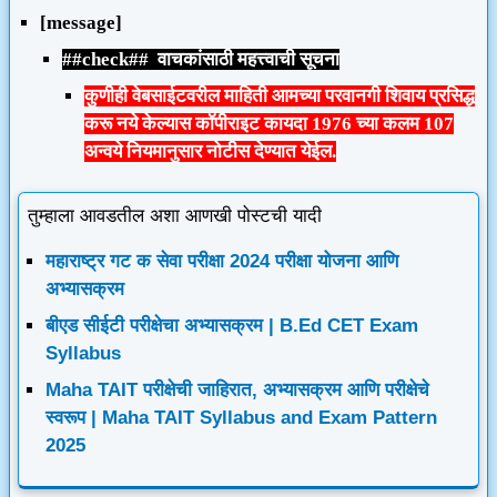
[message]
##check## वाचकांसाठी महत्त्वाची सूचना
कुणीही वेबसाईटवरील माहिती आमच्या परवानगी शिवाय प्रसिद्ध
करू नये केल्यास कॉपीराइट कायदा 1976 च्या कलम 107
अन्वये नियमानुसार नोटीस देण्यात येईल.
तुम्हाला आवडतील अशा आणखी पोस्टची यादी
महाराष्ट्र गट क सेवा परीक्षा 2024 परीक्षा योजना आणि
अभ्यासक्रम
बीएड सीईटी परीक्षेचा अभ्यासक्रम | B.Ed CET Exam
Syllabus
Maha TAIT परीक्षेची जाहिरात, अभ्यासक्रम आणि परीक्षेचे
स्वरूप | Maha TAIT Syllabus and Exam Pattern
2025