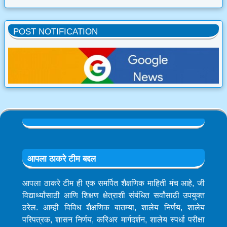
POST NOTIFICATION
आपला ठाकरे टीम बद्दल
आपला ठाकरे टीम ही एक समर्पित शैक्षणिक माहिती मंच आहे, जी
विद्यार्थ्यांसाठी आणि शिक्षण क्षेत्राशी संबंधित सर्वांसाठी उपयुक्त
ठरेल. आम्ही विविध शैक्षणिक बातम्या, शालेय निर्णय, शालेय
परिपत्रक, शासन निर्णय, करिअर मार्गदर्शन, शालेय स्पर्धा परीक्षा