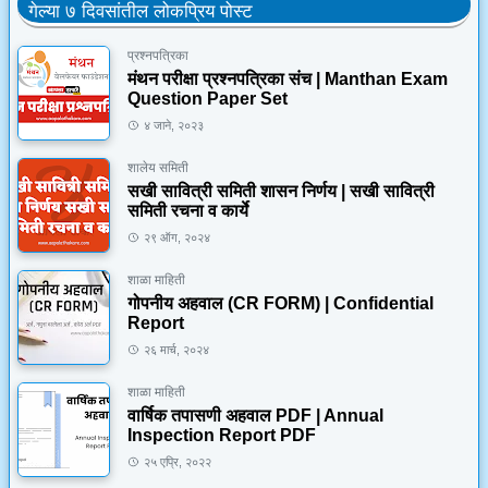
गेल्या ७ दिवसांतील लोकप्रिय पोस्ट
प्रश्नपत्रिका
मंथन परीक्षा प्रश्नपत्रिका संच | Manthan Exam
Question Paper Set
४ जाने, २०२३
शालेय समिती
सखी सावित्री समिती शासन निर्णय | सखी सावित्री
समिती रचना व कार्ये
२९ ऑग, २०२४
शाळा माहिती
गोपनीय अहवाल (CR FORM) | Confidential
Report
२६ मार्च, २०२४
शाळा माहिती
वार्षिक तपासणी अहवाल PDF | Annual
Inspection Report PDF
२५ एप्रि, २०२२