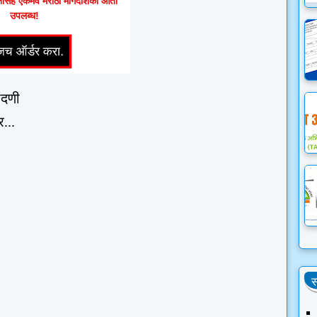
ंसह एकमेव मराठी मार्गदर्शिका आता
उपलब्ध!
ंदणी
...
स