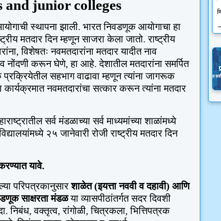
s and junior colleges
योगाची स्थापना झाली. भारत निवडणूक आयोगाचा हा
ट्रीय मतदार दिन म्हणून साजरा केला जातो. राष्ट्रीय
रांना
,
विशेषतः नवमतदारांना मतदार यादीत नाव
ाव नोंदणी करून घेणे
,
हा आहे. देशातील मतदारांना समर्पित
 प्रक्रियेतील सहभाग वाढावा म्हणून त्यांना जागरूक
या कार्यक्रमात नवमतदारांचा सत्कार करून त्यांना मतदार
्रातील सर्व मंडळाच्या सर्व माध्यमांच्या शाळांमध्ये
द्यालयांमध्ये २५ जानेवारी रोजी राष्ट्रीय मतदार दिन
करण्यात यावे
.
ेल्या परिपत्रकानुसार
शाळेत (इयत्ता नववी व दहावी) आणि
िवडणूक साक्षरता मंडळ
या व्यासपीठांतर्गत सदर दिवशी
उदा. निबंध
,
वक्तृत्व
,
रांगोळी
,
चित्रकला
,
भित्तिपत्रक