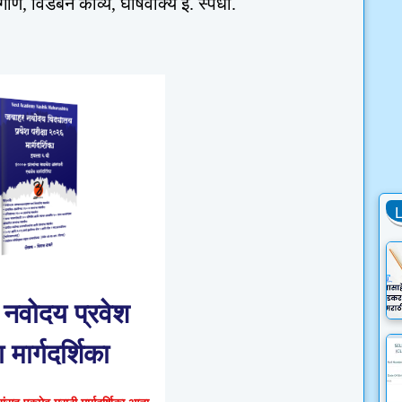
गाणे
,
विडंबन काव्य
,
घोषवाक्य इ. स्पर्धा.
नवोदय प्रवेश
ा मार्गदर्शिका