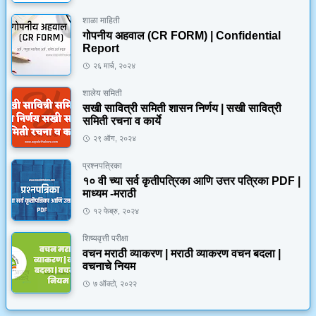
शाळा माहिती
गोपनीय अहवाल (CR FORM) | Confidential
Report
२६ मार्च, २०२४
शालेय समिती
सखी सावित्री समिती शासन निर्णय | सखी सावित्री
समिती रचना व कार्ये
२९ ऑग, २०२४
प्रश्नपत्रिका
१० वी च्या सर्व कृतीपत्रिका आणि उत्तर पत्रिका PDF |
माध्यम -मराठी
१२ फेब्रु, २०२४
शिष्यवृत्ती परीक्षा
वचन मराठी व्याकरण | मराठी व्याकरण वचन बदला |
वचनाचे नियम
७ ऑक्टो, २०२२